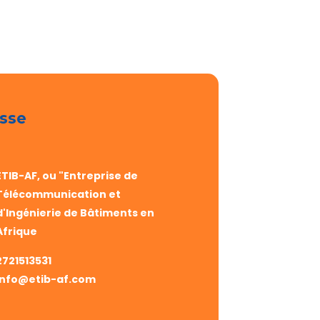
sse
ETIB-AF, ou "Entreprise de
Télécommunication et
d'Ingénierie de Bâtiments en
Afrique
2721513531
info@etib-af.com