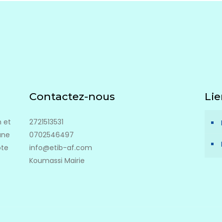
Contactez-nous
Lie
 et
2721513531
une
0702546497
ôte
info@etib-af.com
Koumassi Mairie